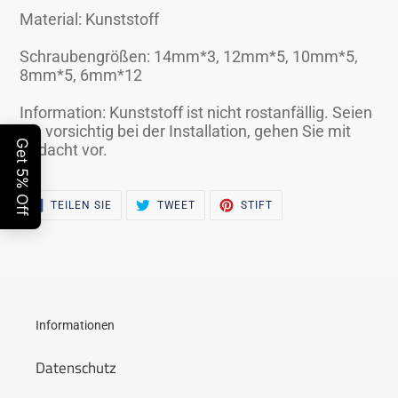
legen
Material: Kunststoff
Schraubengrößen: 14mm*3, 12mm*5, 10mm*5,
8mm*5, 6mm*12
Information: Kunststoff ist nicht rostanfällig. Seien
Sie vorsichtig bei der Installation, gehen Sie mit
Bedacht vor.
AUF
ZWITSCHERN
PINNA
TEILEN SIE
TWEET
STIFT
FACEBOOK
AUF
AUF
TEILEN
TWITTER
PINTEREST
Informationen
Datenschutz