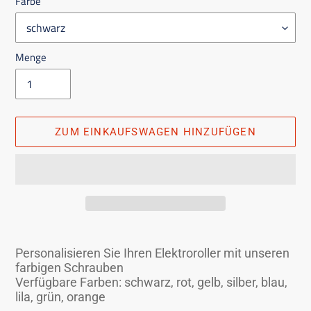
Farbe
Menge
ZUM EINKAUFSWAGEN HINZUFÜGEN
Das
Produkt
Personalisieren Sie Ihren Elektroroller mit unseren
in
farbigen Schrauben
den
Verfügbare Farben: schwarz, rot, gelb, silber, blau,
lila, grün, orange
Einkaufswagen