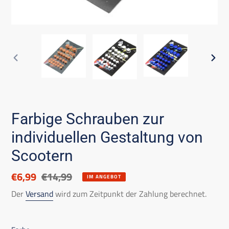
VORHERIGES
NÄC
DIA
DIA
Farbige Schrauben zur
individuellen Gestaltung von
Scootern
Ermäßigter
€6,99
Listenpreis
€14,99
IM ANGEBOT
Preis
Der
Versand
wird zum Zeitpunkt der Zahlung berechnet.