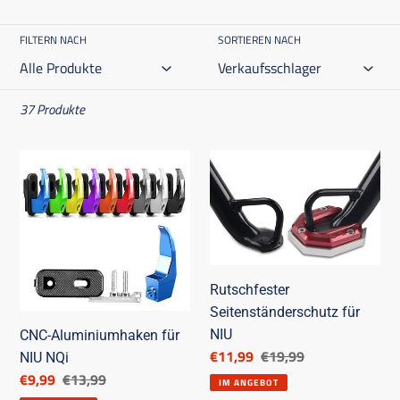
FILTERN NACH
SORTIEREN NACH
37 Produkte
CNC-
Rutschfester
Aluminiumhaken
Seitenständerschutz
für
für
NIU
NIU
NQi
Rutschfester
Seitenständerschutz für
NIU
CNC-Aluminiumhaken für
Ermäßigter
€11,99
Listenpreis
€19,99
NIU NQi
Preis
Ermäßigter
€9,99
Listenpreis
€13,99
IM ANGEBOT