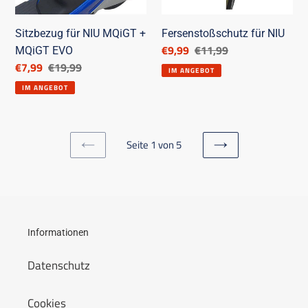
EVO
Sitzbezug für NIU MQiGT +
Fersenstoßschutz für NIU
Ermäßigter
€9,99
Listenpreis
€11,99
MQiGT EVO
Preis
Ermäßigter
€7,99
Listenpreis
€19,99
IM ANGEBOT
Preis
IM ANGEBOT
Seite 1 von 5
VORHERIGE
NÄCHSTE
SEITE
SEITE
Informationen
Datenschutz
Cookies