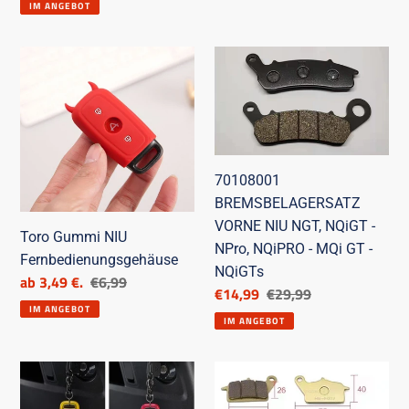
Preis
IM ANGEBOT
Toro
70108001
Gummi
BREMSBELAGERSATZ
NIU
VORNE
Fernbedienungsgehäuse
NIU
NGT,
NQiGT
70108001
-
BREMSBELAGERSATZ
NPro,
VORNE NIU NGT, NQiGT -
NQiPRO
Toro Gummi NIU
NPro, NQiPRO - MQi GT -
-
Fernbedienungsgehäuse
NQiGTs
Ermäßigter
ab 3,49 €.
Listenpreis
€6,99
MQi
Ermäßigter
€14,99
Listenpreis
€29,99
Preis
GT
IM ANGEBOT
Preis
IM ANGEBOT
-
NQiGTs
NIU
NIU
Weichgummi-
BREMSBELAGSATZ