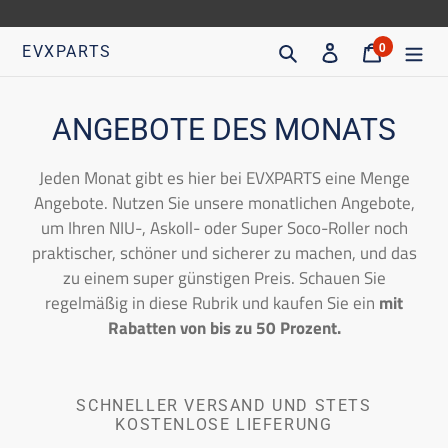
Direkt
zum
Suche
Eintragen
Trolley
0
EVXPARTS
Artikel
Inhalt
gehen
S
ANGEBOTE DES MONATS
a
Jeden Monat gibt es hier bei EVXPARTS eine Menge
m
Angebote. Nutzen Sie unsere monatlichen Angebote,
um Ihren NIU-, Askoll- oder Super Soco-Roller noch
m
praktischer, schöner und sicherer zu machen, und das
l
zu einem super günstigen Preis. Schauen Sie
regelmäßig in diese Rubrik und kaufen Sie ein
mit
u
Rabatten von bis zu 50 Prozent.
n
g
SCHNELLER VERSAND UND STETS
:
KOSTENLOSE LIEFERUNG