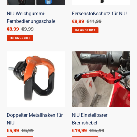
NIU Weichgummi-
Fersenstoßschutz für NIU
Ermäßigter
€9,99
Listenpreis
€11,99
Fernbedienungsschale
Preis
Ermäßigter
€8,99
Listenpreis
€9,99
IM ANGEBOT
Preis
IM ANGEBOT
Doppelter
NIU
Metallhaken
Einstellbarer
für
Bremshebel
NIU
Doppelter Metallhaken für
NIU Einstellbarer
NIU
Bremshebel
Ermäßigter
€5,99
Listenpreis
€6,99
Ermäßigter
€19,99
Listenpreis
€54,99