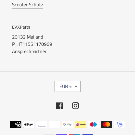
Scooter Schutz
EVXParts
20132 Mailand
P.I. IT11551170969
Ansprechpartner
W
EUR €
Ä
H
R
Facebook
Instagram
U
N
G
Zahlungsarten