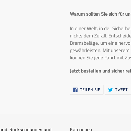
Warum sollten Sie sich für u
In einer Welt, in der Sicherhe
nichts dem Zufall. Entscheide
Bremsbeläge, um eine hervor
gewährleisten. Mit unsere
können Sie jede Fahrt mit Zu
Jetzt bestellen und sicher re
AUF
Z
TEILEN SIE
TWEET
FACEBOOK
A
TEILEN
T
and, Rücksendungen und
Kategorien