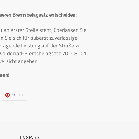
nseren Bremsbelagsatz entscheiden:
it an erster Stelle steht, überlassen Sie
n Sie sich für äußerst zuverlässige
ragende Leistung auf der Straße zu
m Vorderrad-Bremsbelagsatz 70108001
versicht angehen.
isen!
WITSCHERN
PINNA
STIFT
UF
AUF
WITTER
PINTEREST
EVXParts