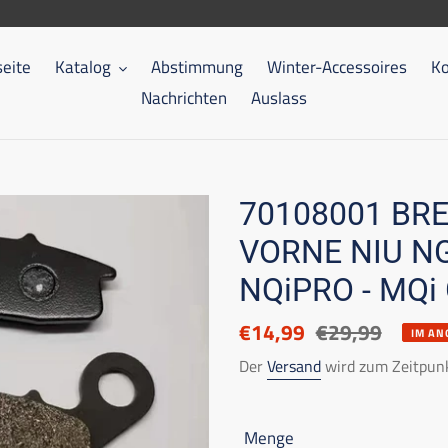
seite
Katalog
Abstimmung
Winter-Accessoires
Ko
Nachrichten
Auslass
70108001 BR
VORNE NIU NGT
NQiPRO - MQi 
Ermäßigter
€14,99
Listenpreis
€29,99
IM AN
Preis
Der
Versand
wird zum Zeitpunk
Menge