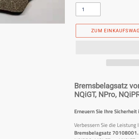
ZUM EINKAUFSWA
Das
Produkt
Bremsbelagsatz vor
in
NQiGT, NPro, NQiP
den
Einkaufswagen
Erneuern Sie Ihre Sicherheit
legen
Verbessern Sie die Leistung
Bremsbelagsatz 70108001.