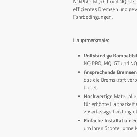
NQiPRO, MQi GT und NQiGTs, 
effizientes Bremsen und gewä
Fahrbedingungen.
Hauptmerkmale:
Vollständige Kompatibil
NQiPRO, MQi GT und NQ
Ansprechende Bremsen
das die Bremskraft ver
bietet.
Hochwertige
Materialie
für erhöhte Haltbarkeit 
zuverlässige Leistung üb
Einfache Installation
: S
um Ihren Scooter ohne 