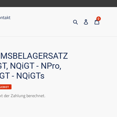
ntakt
0
Suche
Eintragen
Trolley
EMSBELAGERSATZ
, NQiGT - NPro,
GT - NQiGTs
GEBOT
t der Zahlung berechnet.