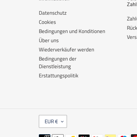
Zah
Datenschutz
Zah
Cookies
Rüc
Bedingungen und Konditionen
Ver
Über uns
Wiederverkäufer werden
Bedingungen der
Dienstleistung
Erstattungspolitik
W
EUR €
Ä
H
Zahlungsarten