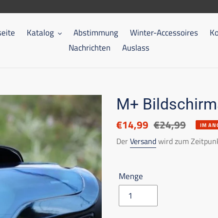
seite
Katalog
Abstimmung
Winter-Accessoires
Ko
Nachrichten
Auslass
M+ Bildschirm
Ermäßigter
€14,99
Listenpreis
€24,99
IM AN
Preis
Der
Versand
wird zum Zeitpunk
Menge