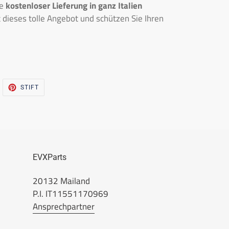
ve
kostenloser Lieferung in ganz Italien
t dieses tolle Angebot und schützen Sie Ihren
WITSCHERN
PINNA
STIFT
UF
AUF
WITTER
PINTEREST
EVXParts
20132 Mailand
P.I. IT11551170969
Ansprechpartner