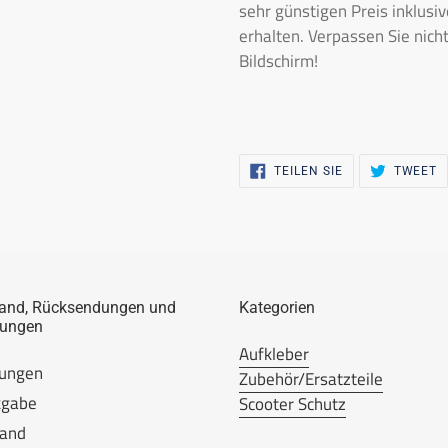
sehr günstigen Preis inklusi
erhalten. Verpassen Sie nich
Bildschirm!
AUF
Z
TEILEN SIE
TWEET
FACEBOOK
A
TEILEN
T
and, Rücksendungen und
Kategorien
lungen
Aufkleber
lungen
Zubehör/Ersatzteile
kgabe
Scooter Schutz
sand