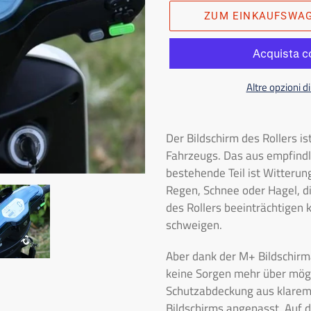
ZUM EINKAUFSWA
Altre opzioni 
Das
Produkt
Der Bildschirm des Rollers ist
in
Fahrzeugs. Das aus empfind
den
bestehende Teil ist Witteru
Einkaufswagen
Regen, Schnee oder Hagel, d
legen
des Rollers beeinträchtigen
schweigen.
Aber dank der M+ Bildschirm
keine Sorgen mehr über mög
Schutzabdeckung aus klarem 
Bildschirms angepasst. Auf 