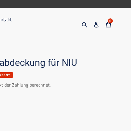
ntakt
0
Suche
Eintragen
Trolley
abdeckung für NIU
GEBOT
t der Zahlung berechnet.