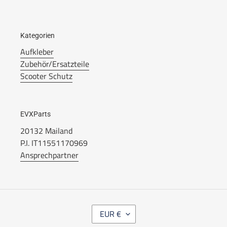
Kategorien
Aufkleber
Zubehör/Ersatzteile
Scooter Schutz
EVXParts
20132 Mailand
P.I. IT11551170969
Ansprechpartner
W
EUR €
Ä