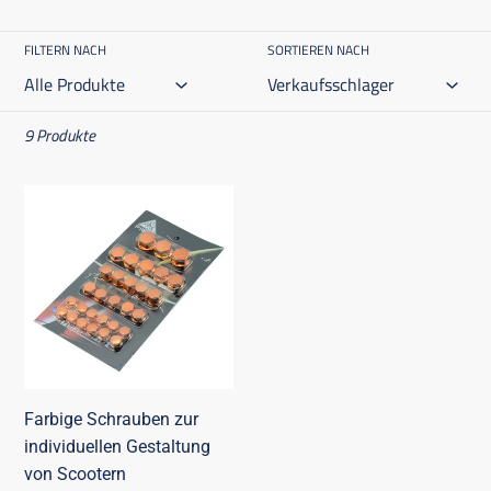
FILTERN NACH
SORTIEREN NACH
9 Produkte
Farbige
Schrauben
zur
individuellen
Gestaltung
von
Scootern
Farbige Schrauben zur
individuellen Gestaltung
von Scootern