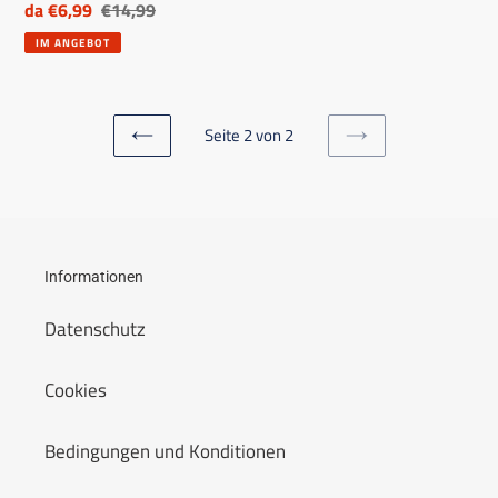
Ermäßigter
da €6,99
Listenpreis
€14,99
Preis
IM ANGEBOT
Seite 2 von 2
VORHERIGE
NÄCHSTE
SEITE
SEITE
Informationen
Datenschutz
Cookies
Bedingungen und Konditionen