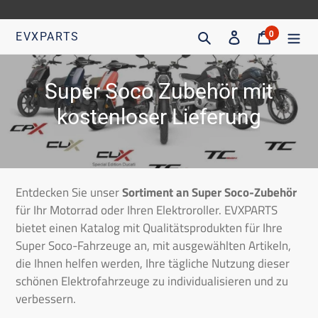
Direkt
zum
Suche
Eintragen
Trolley
0
EVXPARTS
Artikel
Inhalt
gehen
K
Super Soco Zubehör mit
o
kostenloser Lieferung
l
l
e
Entdecken Sie unser
Sortiment an Super Soco-Zubehör
für Ihr Motorrad oder Ihren Elektroroller. EVXPARTS
k
bietet einen Katalog mit Qualitätsprodukten für Ihre
t
Super Soco-Fahrzeuge an, mit ausgewählten Artikeln,
die Ihnen helfen werden, Ihre tägliche Nutzung dieser
i
schönen Elektrofahrzeuge zu individualisieren und zu
o
verbessern.