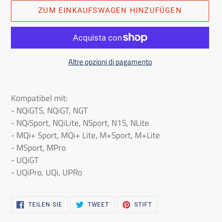
ZUM EINKAUFSWAGEN HINZUFÜGEN
Altre opzioni di pagamento
Das
Produkt
Kompatibel mit:
in
- NQiGTS, NQiGT, NGT
den
- NQiSport, NQiLite, NSport, N1S, NLite
Einkaufswagen
- MQi+ Sport, MQi+ Lite, M+Sport, M+Lite
legen
- MSport, MPro
- UQiGT
- UQiPro, UQi, UPRo
AUF
ZWITSCHERN
PINNA
TEILEN SIE
TWEET
STIFT
FACEBOOK
AUF
AUF
TEILEN
TWITTER
PINTEREST