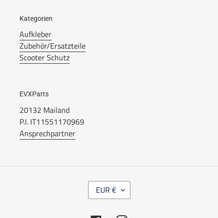
Kategorien
Aufkleber
Zubehör/Ersatzteile
Scooter Schutz
EVXParts
20132 Mailand
P.I. IT11551170969
Ansprechpartner
W
EUR €
Ä
H
R