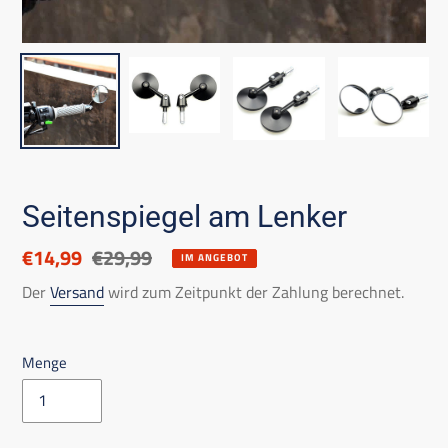
Seitenspiegel am Lenker
Ermäßigter
€14,99
Listenpreis
€29,99
IM ANGEBOT
Preis
Der
Versand
wird zum Zeitpunkt der Zahlung berechnet.
Menge