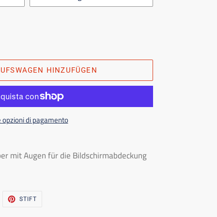
AUFSWAGEN HINZUFÜGEN
e opzioni di pagamento
eber mit Augen für die Bildschirmabdeckung
WITSCHERN
PINNA
STIFT
UF
AUF
WITTER
PINTEREST