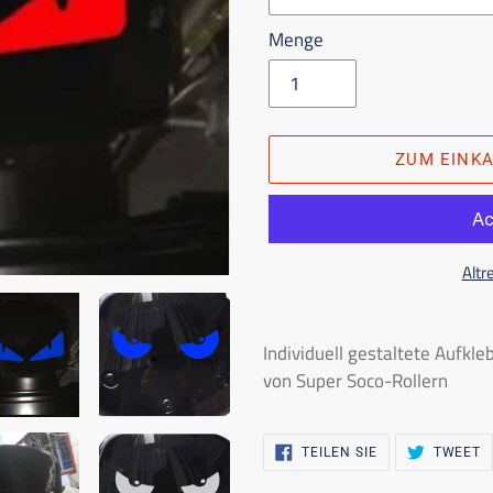
Menge
ZUM EINK
Altr
Das
Produkt
Individuell gestaltete Aufkl
in
von Super Soco-Rollern
den
Einkaufswagen
AUF
Z
legen
TEILEN SIE
TWEET
FACEBOOK
A
TEILEN
T