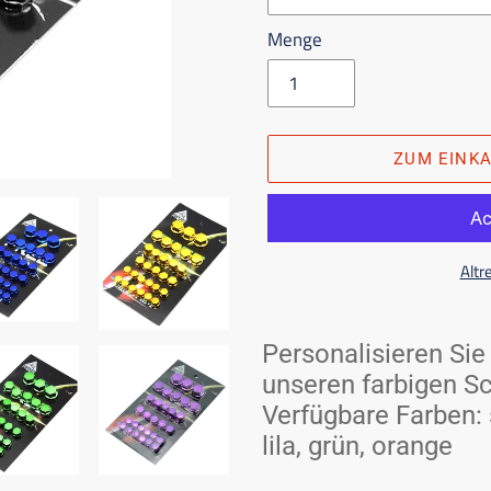
Menge
ZUM EINK
Altr
Das
Produkt
Personalisieren Sie 
in
unseren farbigen S
den
Verfügbare Farben: s
Einkaufswagen
lila, grün, orange
legen