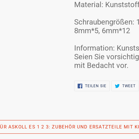
Material: Kunststof
Schraubengrößen:
8mm*5, 6mm*12
Information: Kunstst
Seien Sie vorsichtig
mit Bedacht vor.
AUF
Z
TEILEN SIE
TWEET
FACEBOOK
A
TEILEN
T
ÜR ASKOLL ES 1 2 3: ZUBEHÖR UND ERSATZTEILE MIT 