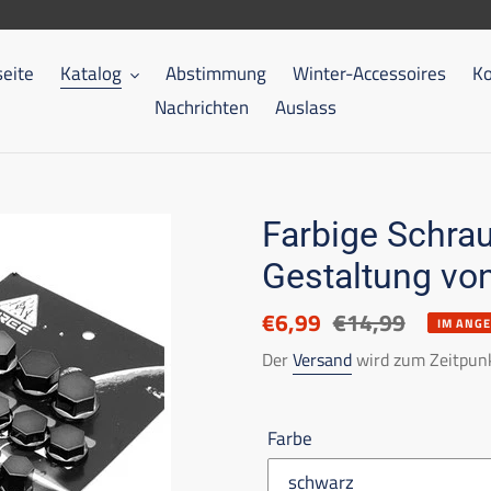
seite
Katalog
Abstimmung
Winter-Accessoires
Ko
Nachrichten
Auslass
Farbige Schrau
Gestaltung vo
Ermäßigter
€6,99
Listenpreis
€14,99
IM ANG
Preis
Der
Versand
wird zum Zeitpunk
Farbe