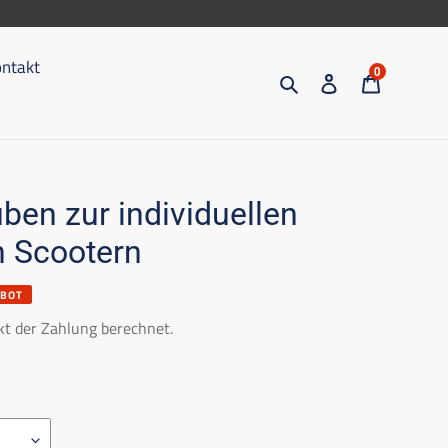
ntakt
0
Suche
Eintragen
Trolley
ben zur individuellen
n Scootern
EBOT
t der Zahlung berechnet.