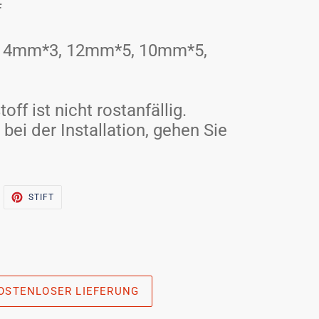
f
 14mm*3, 12mm*5, 10mm*5,
off ist nicht rostanfällig.
 bei der Installation, gehen Sie
WITSCHERN
PINNA
STIFT
UF
AUF
WITTER
PINTEREST
KOSTENLOSER LIEFERUNG